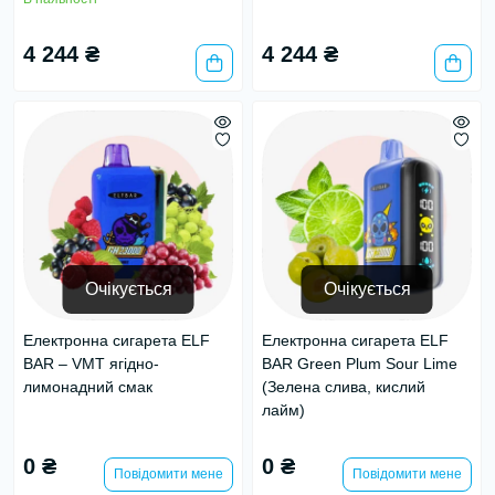
4 244 ₴
4 244 ₴
Очікується
Очікується
Електронна сигарета ELF
Електронна сигарета ELF
BAR – VMT ягідно-
BAR Green Plum Sour Lime
лимонадний смак
(Зелена слива, кислий
лайм)
0 ₴
0 ₴
Повідомити мене
Повідомити мене