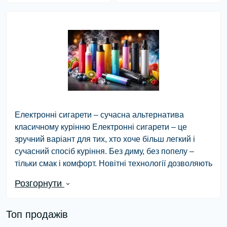
Електронні сигарети – сучасна альтернатива
класичному курінню Електронні сигарети – це
зручний варіант для тих, хто хоче більш легкий і
сучасний спосіб куріння. Без диму, без попелу –
тільки смак і комфорт. Новітні технології дозволяють
насолоджуватись улюбленими ароматами, де б ви
Розгорнути
не були. Що особливо подобається людям? Це
зручність, стиль і те, що можна самому обрати
рівень нікотину. А ще – не потрібно запальничок,
Топ продажів
попільничок і постійного пошуку місця для куріння.