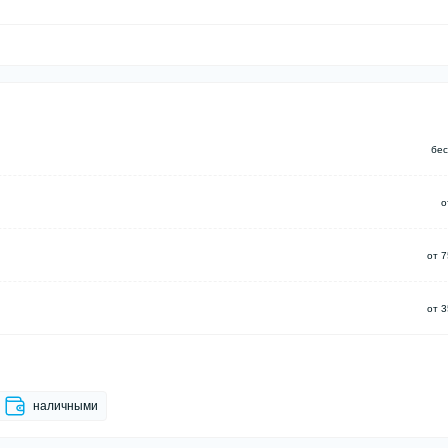
бес
о
от 7
от 3
наличными