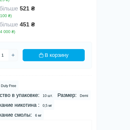
 більше
521 ₴
100 ₴)
 більше
451 ₴
4 000 ₴)
В корзину
Duty Free
ство в упаковке:
Размер:
10 шт.
Demi
ание никотина :
0,5 мг
ание смолы:
6 мг