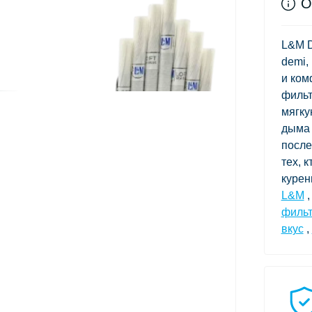
О
L&M D
demi,
и ком
фильт
мягку
дыма 
после
тех, 
курен
L&M
филь
вкус
,