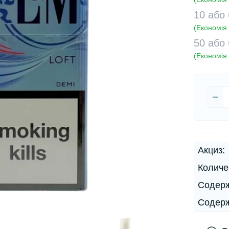
10 або
(Економія 
50 або
(Економія 
Акциз:
Количе
Содерж
Содерж