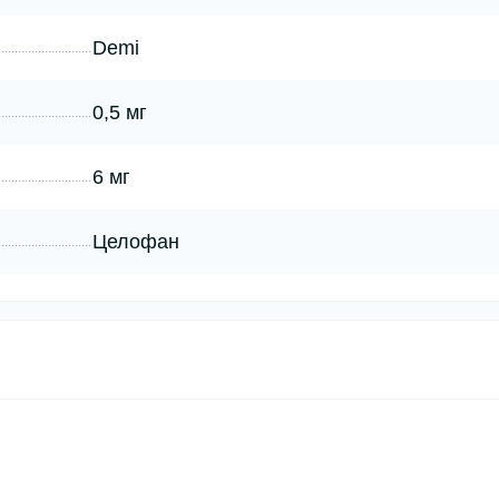
Demi
0,5 мг
6 мг
Целофан