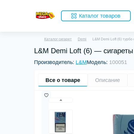
Каталог товаров
Каталог сигарет
Demi
L&M Demi Loft (6) турбо
L&M Demi Loft (6) — сигарет
Производитель:
L&M
Модель:
100051
Все о товаре
Описание