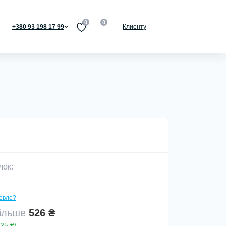
0
0
+380 93 198 17 99
Клиенту
лок:
евле?
більше
526 ₴
25 ₴)