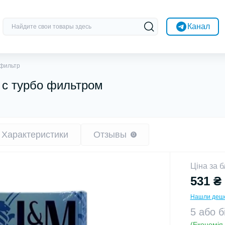
Канал
 фильтр
ы с турбо фильтром
Характеристики
Отзывы
0
Ціна за б
531 ₴
Нашли деш
5 або 
(Економія 