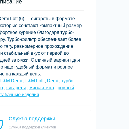
писание
emi Loft (6) — сигареты в формате
 которые сочетают компактный размер
фортное курение благодаря турбо-
ру. Турбо-фильтр обеспечивает более
ю тягу, равномерное прохождение
и стабильный вкус от первой до
дней затяжки. Отличный вариант для
кто ищет удобный формат и ровное
ие на каждый день.
,
L&M Demi
,
L&M Loft
,
Demi
,
турбо
тр
,
сигареты
,
мягкая тяга
,
ровный
табачные изделия
Служба поддержки
Служба поддержки клиентов